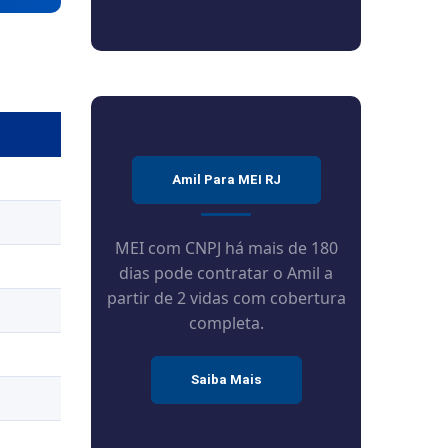
Amil Para MEI RJ
MEI com CNPJ há mais de 180
dias pode contratar o Amil a
partir de 2 vidas com cobertura
completa.
Saiba Mais