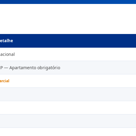
etalhe
acional
P — Apartamento obrigatório
arcial
✓
✓
✓
✓