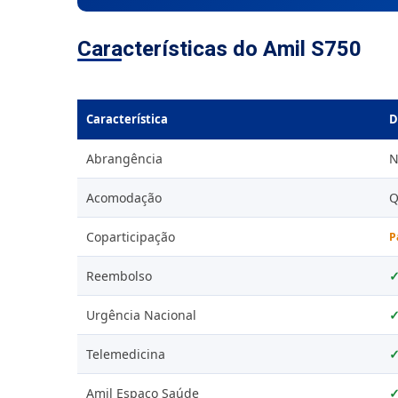
Características do Amil S750
Característica
D
Abrangência
N
Acomodação
Q
Coparticipação
P
Reembolso
Urgência Nacional
Telemedicina
Amil Espaço Saúde