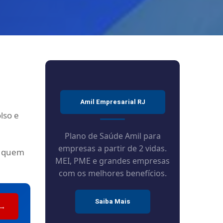
Amil Empresarial RJ
lso e
Plano de Saúde Amil para
empresas a partir de 2 vidas.
a quem
MEI, PME e grandes empresas
com os melhores benefícios.
Saiba Mais
 →