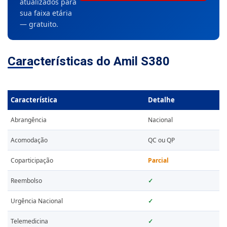
atualizados para
sua faixa etária
— gratuito.
Características do Amil S380
Característica
Detalhe
Abrangência
Nacional
Acomodação
QC ou QP
Coparticipação
Parcial
Reembolso
✓
Urgência Nacional
✓
Telemedicina
✓