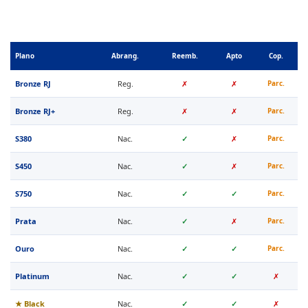
Plano
Abrang.
Reemb.
Apto
Cop.
Bronze RJ
Reg.
✗
✗
Parc.
Bronze RJ+
Reg.
✗
✗
Parc.
S380
Nac.
✓
✗
Parc.
S450
Nac.
✓
✗
Parc.
S750
Nac.
✓
✓
Parc.
Prata
Nac.
✓
✗
Parc.
Ouro
Nac.
✓
✓
Parc.
Platinum
Nac.
✓
✓
✗
★ Black
Nac.
✓
✓
✗